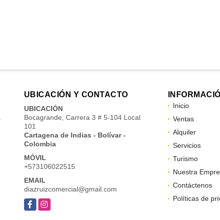
UBICACIÓN Y CONTACTO
INFORMACI
Inicio
UBICACIÓN
a
Bocagrande, Carrera 3 # 5-104 Local
Ventas
101
Alquiler
Cartagena de Indias - Bolívar -
Colombia
Servicios
MÓVIL
Turismo
+573106022515
Nuestra Empre
EMAIL
Contáctenos
diazruizcomercial@gmail.com
Políticas de pr
Facebook
Instagram