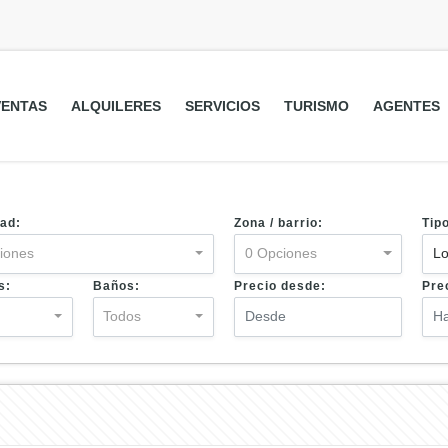
VENTAS
ALQUILERES
SERVICIOS
TURISMO
AGENTES
ad:
Zona / barrio:
Tip
iones
0 Opciones
Lo
s:
Baños:
Precio desde:
Pre
s
Todos