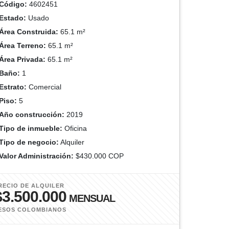
Código:
4602451
Estado:
Usado
Área Construida:
65.1 m²
Área Terreno:
65.1 m²
Área Privada:
65.1 m²
Baño:
1
Estrato:
Comercial
Piso:
5
Año construcción:
2019
Tipo de inmueble:
Oficina
Tipo de negocio:
Alquiler
Valor Administración:
$430.000 COP
RECIO DE ALQUILER
$3.500.000
MENSUAL
ESOS COLOMBIANOS