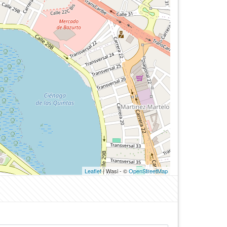
Leaflet
| Wasi - ©
OpenStreetMap