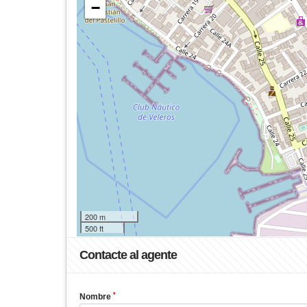
−
200 m
500 ft
Contacte al agente
*
Nombre