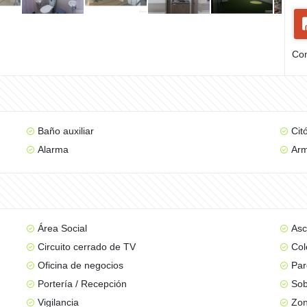
Com
Baño auxiliar
Cit
Alarma
Arm
Área Social
Asc
Circuito cerrado de TV
Col
Oficina de negocios
Par
Portería / Recepción
Sob
Vigilancia
Zon