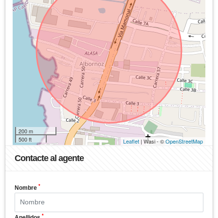
200 m
500 ft
Leaflet
| Wasi - ©
OpenStreetMap
Contacte al agente
*
Nombre
*
Apellidos