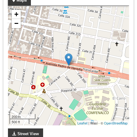
Mapa
+
−
200 m
500 ft
Leaflet
| Wasi - ©
OpenStreetMap
Street View