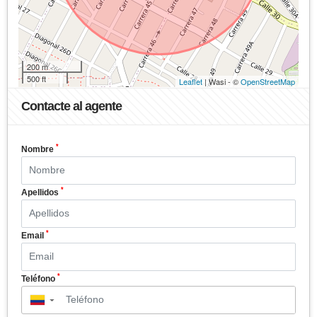
200 m
500 ft
Leaflet
| Wasi - ©
OpenStreetMap
Contacte al agente
*
Nombre
*
Apellidos
*
Email
*
Teléfono
▼