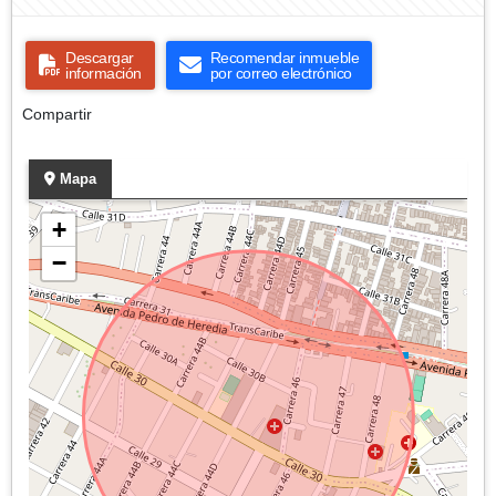
Descargar
Recomendar inmueble
información
por correo electrónico
Compartir
Mapa
+
−