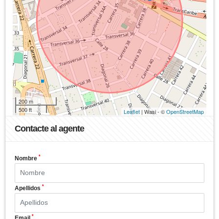
200 m
500 ft
Leaflet
| Wasi - ©
OpenStreetMap
Contacte al agente
*
Nombre
*
Apellidos
*
Email