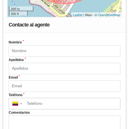
200 m
500 ft
Leaflet
| Wasi - ©
OpenStreetMap
Contacte al agente
*
Nombre
*
Apellidos
*
Email
*
Teléfono
▼
Comentarios