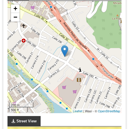
+
−
200 m
500 ft
Leaflet
| Wasi - ©
OpenStreetMap
Street View