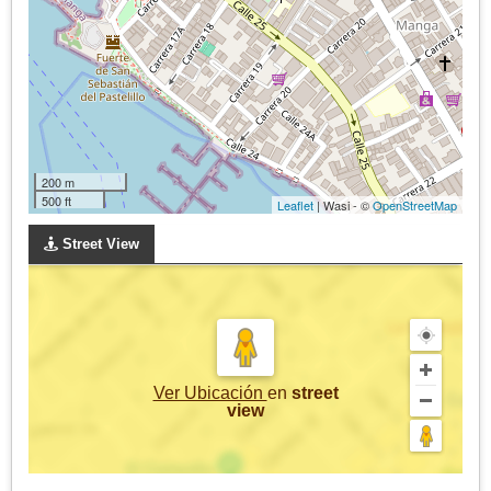
200 m
500 ft
Leaflet
| Wasi - ©
OpenStreetMap
Street View
Ver Ubicación
en
street
view