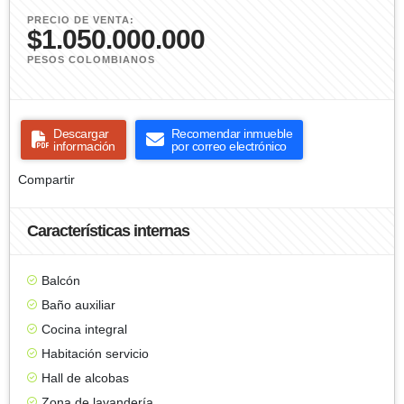
PRECIO DE VENTA:
$1.050.000.000
PESOS COLOMBIANOS
Descargar
Recomendar inmueble
información
por correo electrónico
Compartir
Características internas
Balcón
Baño auxiliar
Cocina integral
Habitación servicio
Hall de alcobas
Zona de lavandería