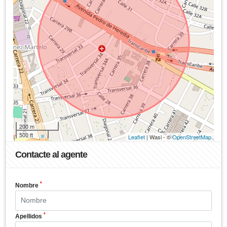
200 m
500 ft
Leaflet
| Wasi - ©
OpenStreetMap
Contacte al agente
*
Nombre
*
Apellidos