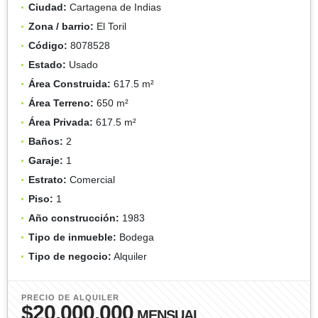
Ciudad:
Cartagena de Indias
Zona / barrio:
El Toril
Código:
8078528
Estado:
Usado
Área Construida:
617.5 m²
Área Terreno:
650 m²
Área Privada:
617.5 m²
Baños:
2
Garaje:
1
Estrato:
Comercial
Piso:
1
Año construcción:
1983
Tipo de inmueble:
Bodega
Tipo de negocio:
Alquiler
PRECIO DE ALQUILER
$20.000.000
MENSUAL