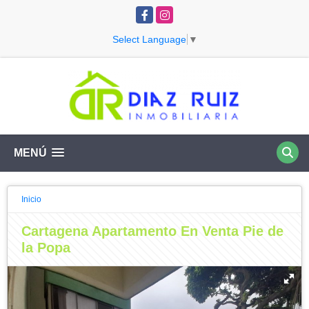
Facebook
Instagram
Select Language
▼
MENÚ
Inicio
Cartagena Apartamento En Venta Pie de
la Popa