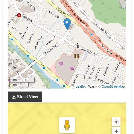
200 m
500 ft
Leaflet
| Wasi - ©
OpenStreetMap
Street View