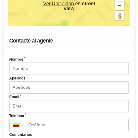
Ver Ubicación
en
street
view
Contacte al agente
*
Nombre
*
Apellidos
*
Email
*
Teléfono
▼
Comentarios