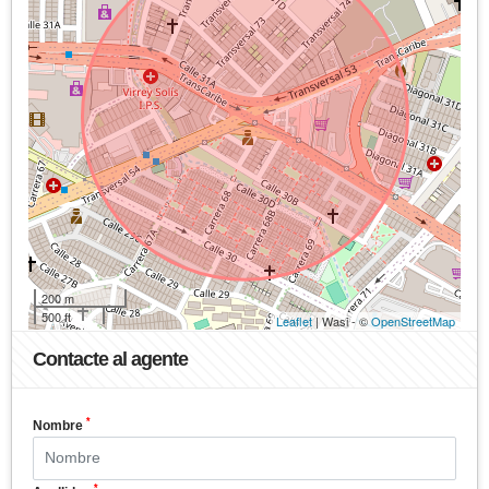
200 m
500 ft
Leaflet
| Wasi - ©
OpenStreetMap
Contacte al agente
*
Nombre
*