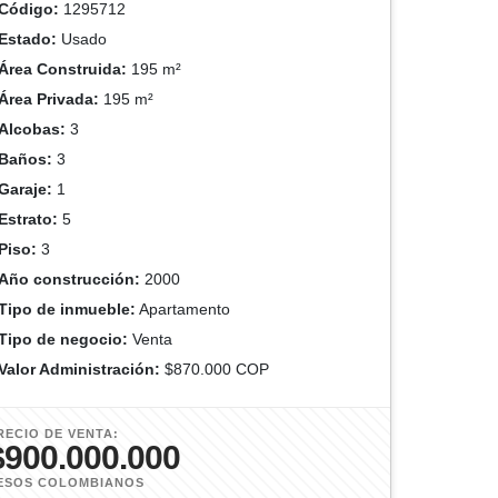
Código:
1295712
Estado:
Usado
Área Construida:
195 m²
Área Privada:
195 m²
Alcobas:
3
Baños:
3
Garaje:
1
Estrato:
5
Piso:
3
Año construcción:
2000
Tipo de inmueble:
Apartamento
Tipo de negocio:
Venta
Valor Administración:
$870.000 COP
RECIO DE VENTA:
$900.000.000
ESOS COLOMBIANOS