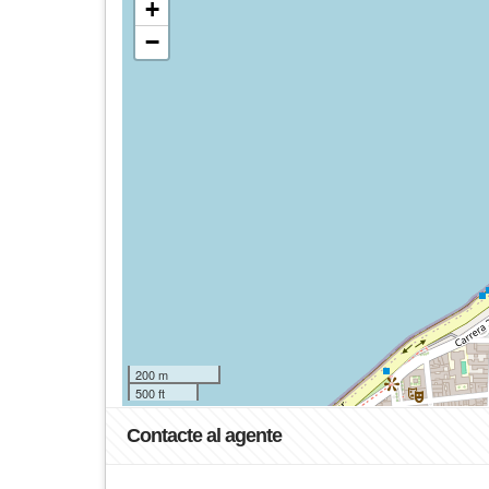
+
−
200 m
500 ft
Contacte al agente