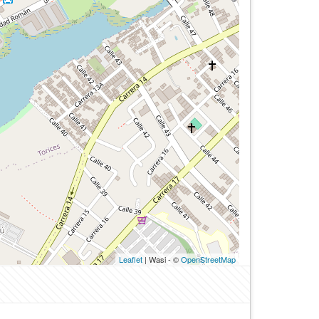
Leaflet
| Wasi - ©
OpenStreetMap