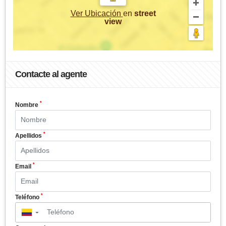
Ver Ubicación
en
street
view
Contacte al agente
*
Nombre
*
Apellidos
*
Email
*
Teléfono
▼