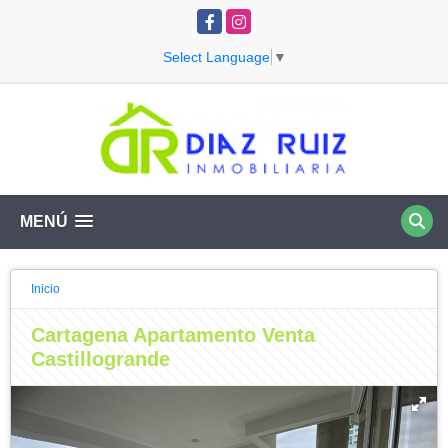
Facebook
Instagram
Select Language
▼
MENÚ
Inicio
Cartagena Apartamento Venta
Castillogrande