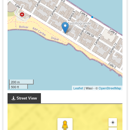
200 m
500 ft
Leaflet
| Wasi - ©
OpenStreetMap
Street View