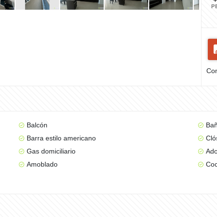
P
Com
Balcón
Bañ
Barra estilo americano
Cló
Gas domiciliario
Ad
Amoblado
Coc