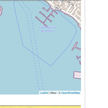
Leaflet
| Wasi - ©
OpenStreetMap