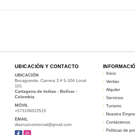
UBICACIÓN Y CONTACTO
INFORMACI
Inicio
UBICACIÓN
a
Bocagrande, Carrera 3 # 5-104 Local
Ventas
101
Alquiler
Cartagena de Indias - Bolívar -
Colombia
Servicios
MÓVIL
Turismo
+573106022515
Nuestra Empre
EMAIL
Contáctenos
diazruizcomercial@gmail.com
Políticas de pr
Facebook
Instagram