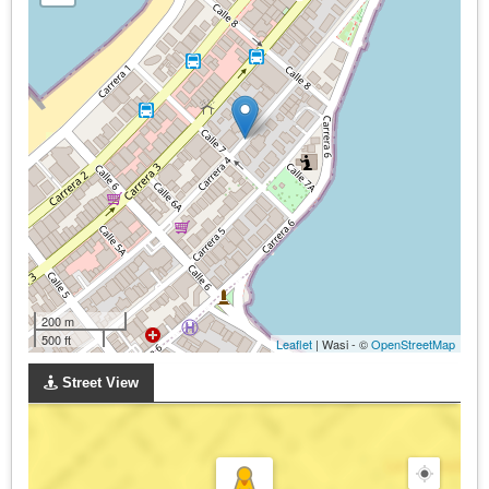
200 m
500 ft
Leaflet
| Wasi - ©
OpenStreetMap
Street View