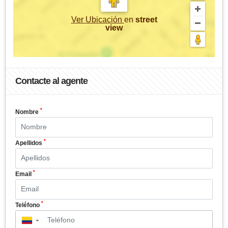
Ver Ubicación
en
street
view
Contacte al agente
*
Nombre
*
Apellidos
*
Email
*
Teléfono
▼