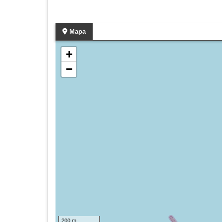
Mapa
+
−
200 m