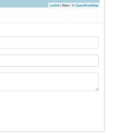
Leaflet
| Wasi - ©
OpenStreetMap