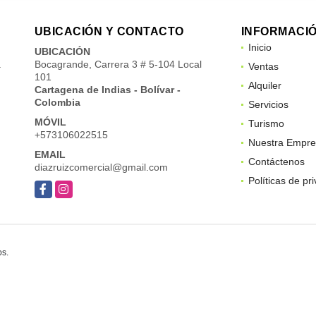
UBICACIÓN Y CONTACTO
INFORMACI
Inicio
UBICACIÓN
a
Bocagrande, Carrera 3 # 5-104 Local
Ventas
101
Alquiler
Cartagena de Indias - Bolívar -
Colombia
Servicios
MÓVIL
Turismo
+573106022515
Nuestra Empre
EMAIL
Contáctenos
diazruizcomercial@gmail.com
Políticas de pr
Facebook
Instagram
os.