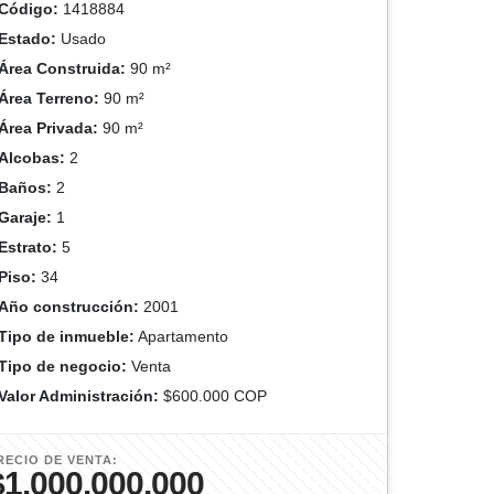
Código:
1418884
Estado:
Usado
Área Construida:
90 m²
Área Terreno:
90 m²
Área Privada:
90 m²
Alcobas:
2
Baños:
2
Garaje:
1
Estrato:
5
Piso:
34
Año construcción:
2001
Tipo de inmueble:
Apartamento
Tipo de negocio:
Venta
Valor Administración:
$600.000 COP
RECIO DE VENTA:
$1.000.000.000