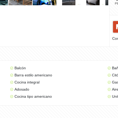
P
Com
Balcón
Bañ
Barra estilo americano
Cit
Cocina integral
Gas
Adosado
Air
Cocina tipo americano
Uni