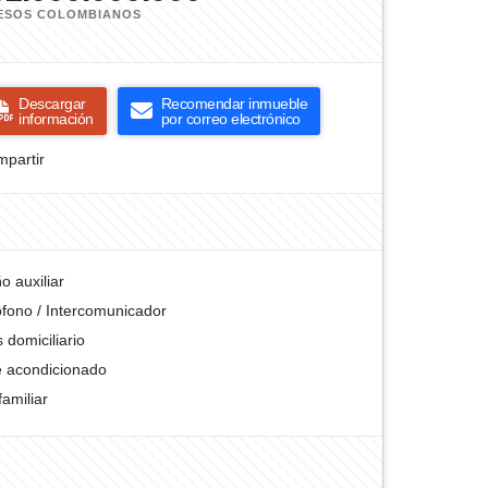
ESOS COLOMBIANOS
Descargar
Recomendar inmueble
información
por correo electrónico
partir
o auxiliar
ófono / Intercomunicador
 domiciliario
e acondicionado
familiar