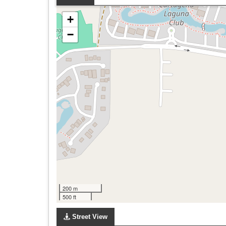
+
−
200 m
500 ft
Street View