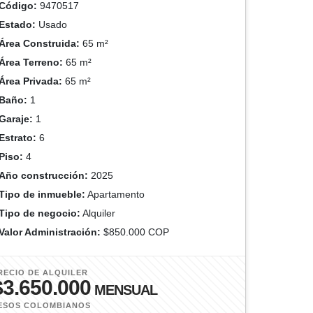
Código:
9470517
Estado:
Usado
Área Construida:
65 m²
Área Terreno:
65 m²
Área Privada:
65 m²
Baño:
1
Garaje:
1
Estrato:
6
Piso:
4
Año construcción:
2025
Tipo de inmueble:
Apartamento
Tipo de negocio:
Alquiler
Valor Administración:
$850.000 COP
RECIO DE ALQUILER
$3.650.000
MENSUAL
ESOS COLOMBIANOS