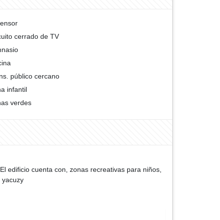
ensor
cuito cerrado de TV
nasio
cina
ns. público cercano
a infantil
as verdes
l edificio cuenta con, zonas recreativas para niños,
s, yacuzy