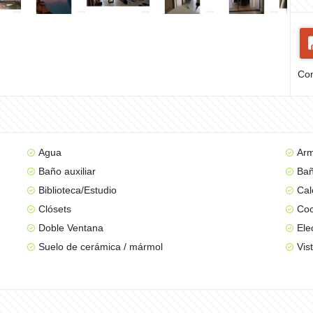
Com
Agua
Arm
Baño auxiliar
Bañ
Biblioteca/Estudio
Cal
Clósets
Coc
Doble Ventana
Ele
Suelo de cerámica / mármol
Vis