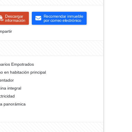
Descargar
Recomendar inmueble
información
por correo electrónico
partir
arios Empotrados
o en habitación principal
entador
ina integral
ctricidad
ta panorámica