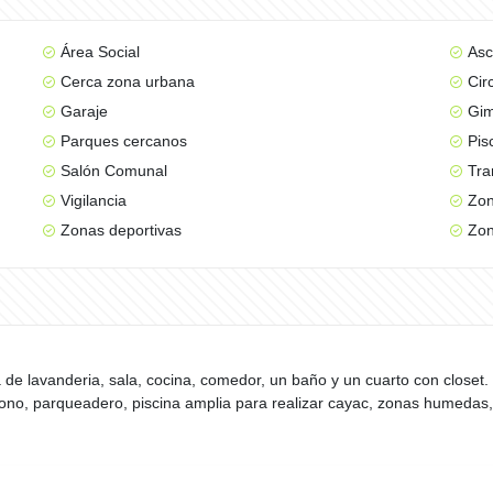
Área Social
Asc
Cerca zona urbana
Cir
Garaje
Gim
Parques cercanos
Pis
Salón Comunal
Tra
Vigilancia
Zon
Zonas deportivas
Zon
 lavanderia, sala, cocina, comedor, un baño y un cuarto con closet. E
tofono, parqueadero, piscina amplia para realizar cayac, zonas humeda