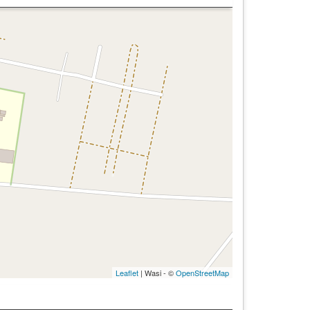
Leaflet
| Wasi - ©
OpenStreetMap