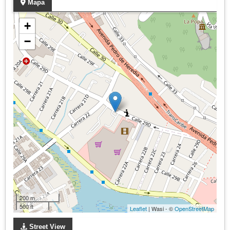
Mapa
+
−
200 m
500 ft
Leaflet
| Wasi - ©
OpenStreetMap
Street View