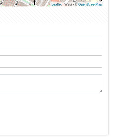
Leaflet
| Wasi - ©
OpenStreetMap