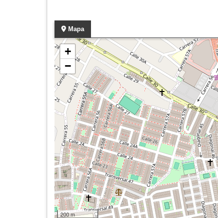
Mapa
+
−
200 m