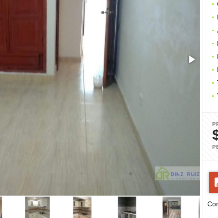
P
P
Com