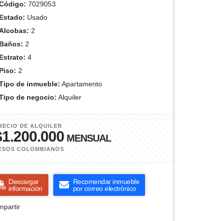
Código:
7029053
Estado:
Usado
Alcobas:
2
Baños:
2
Estrato:
4
Piso:
2
Tipo de inmueble:
Apartamento
Tipo de negocio:
Alquiler
RECIO DE ALQUILER
$1.200.000
MENSUAL
ESOS COLOMBIANOS
Descargar
Recomendar inmueble
información
por correo electrónico
partir