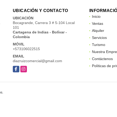
UBICACIÓN Y CONTACTO
INFORMACI
Inicio
UBICACIÓN
a
Bocagrande, Carrera 3 # 5-104 Local
Ventas
101
Alquiler
Cartagena de Indias - Bolívar -
Colombia
Servicios
MÓVIL
Turismo
+573106022515
Nuestra Empre
EMAIL
Contáctenos
diazruizcomercial@gmail.com
Políticas de pr
Facebook
Instagram
os.