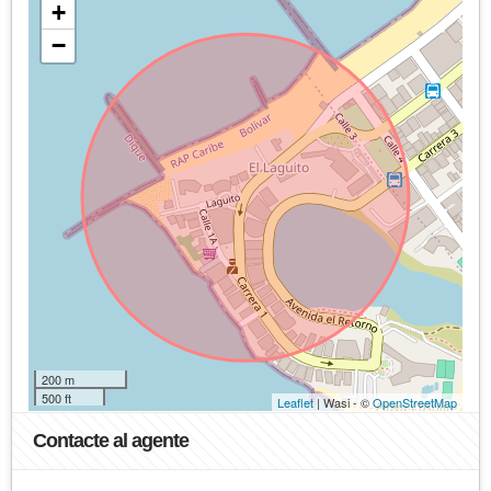
+
−
200 m
500 ft
Leaflet
| Wasi - ©
OpenStreetMap
Contacte al agente