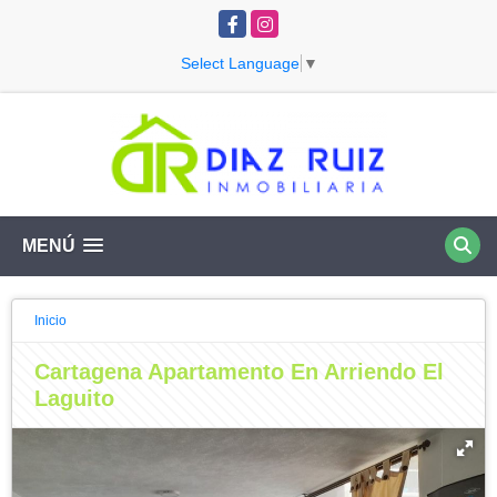
Facebook
Instagram
Select Language
▼
MENÚ
Inicio
Cartagena Apartamento En Arriendo El
Laguito