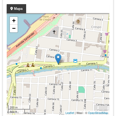
Mapa
+
−
200 m
500 ft
Leaflet
| Wasi - ©
OpenStreetMap