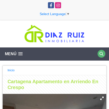
Facebook
Instagram
Select Language
▼
MENÚ
Inicio
Cartagena Apartamento en Arriendo En
Crespo