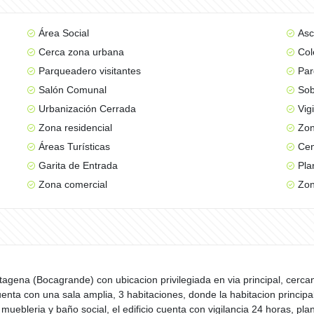
Área Social
Asc
Cerca zona urbana
Col
Parqueadero visitantes
Par
Salón Comunal
Sob
Urbanización Cerrada
Vig
Zona residencial
Zon
Áreas Turísticas
Cen
Garita de Entrada
Pla
Zona comercial
Zon
agena (Bocagrande) con ubicacion privilegiada en via principal, cercan
ta con una sala amplia, 3 habitaciones, donde la habitacion principal
uebleria y baño social, el edificio cuenta con vigilancia 24 horas, pla