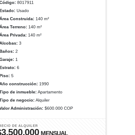
Código:
8017911
Estado:
Usado
Área Construida:
140 m²
Área Terreno:
140 m²
Área Privada:
140 m²
Alcobas:
3
Baños:
2
Garaje:
1
Estrato:
6
Piso:
5
Año construcción:
1990
Tipo de inmueble:
Apartamento
Tipo de negocio:
Alquiler
Valor Administración:
$600.000 COP
RECIO DE ALQUILER
$3.500.000
MENSUAL