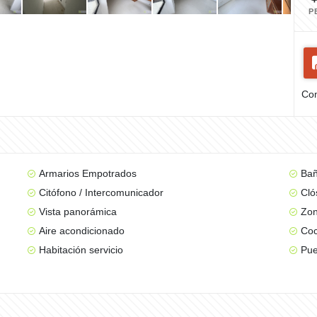
P
Com
Armarios Empotrados
Bañ
Citófono / Intercomunicador
Cló
Vista panorámica
Zon
Aire acondicionado
Coc
Habitación servicio
Pue