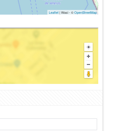
Leaflet
| Wasi - ©
OpenStreetMap