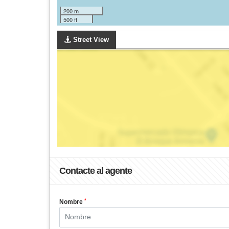
200 m
500 ft
Street View
Contacte al agente
*
Nombre